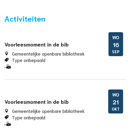
Activiteiten
WO
Voorleesmoment in de bib
16
SEP
Gemeentelijke openbare bibliotheek
Type onbepaald
Samen
met
kinderen
eropuit!
WO
Voorleesmoment in de bib
21
OKT
Gemeentelijke openbare bibliotheek
Type onbepaald
Samen
met