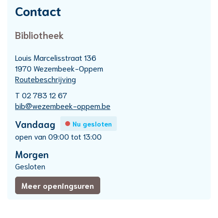
Contact
Bibliotheek
Adres
Louis Marcelisstraat 136
,
1970
Wezembeek-Oppem
Routebeschrijving
T
02 783 12 67
E-
bib
@
wezembeek-oppem.be
mail
Openingsuren
Vandaag
Nu gesloten
open van
09:00
tot
13:00
Morgen
Gesloten
Bibliotheek
Meer openingsuren