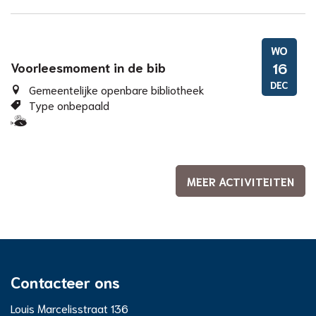
kinderen
eropuit!
WO
Voorleesmoment in de bib
16
DEC
Gemeentelijke openbare bibliotheek
Type onbepaald
Samen
met
kinderen
eropuit!
MEER ACTIVITEITEN
Contacteer ons
Bibliotheek
Adres
Louis Marcelisstraat 136