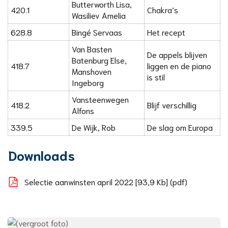
Butterworth Lisa,
420.1
Chakra’s
Wasiliev Amelia
628.8
Bingé Servaas
Het recept
Van Basten
De appels blijven
Batenburg Else,
418.7
liggen en de piano
Manshoven
is stil
Ingeborg
Vansteenwegen
418.2
Blijf verschillig
Alfons
339.5
De Wijk, Rob
De slag om Europa
Downloads
Selectie aanwinsten april 2022
93,9 Kb
pdf