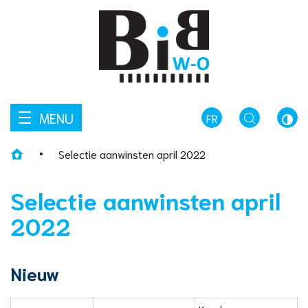
Wat
Naar
Z
Wezembeek-
zoekt
inhoud
u?
Oppem
Bibliotheek
MENU
FR
TOGGLE
HOO
Selectie aanwinsten april 2022
ZOEKEN
CON
Home
Selectie aanwinsten april
2022
Nieuw