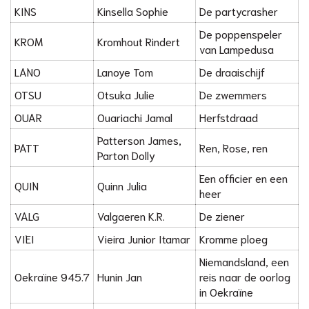
KINS
Kinsella Sophie
De partycrasher
De poppenspeler
KROM
Kromhout Rindert
van Lampedusa
LANO
Lanoye Tom
De draaischijf
OTSU
Otsuka Julie
De zwemmers
OUAR
Ouariachi Jamal
Herfstdraad
Patterson James,
PATT
Ren, Rose, ren
Parton Dolly
Een officier en een
QUIN
Quinn Julia
heer
VALG
Valgaeren K.R.
De ziener
VIEI
Vieira Junior Itamar
Kromme ploeg
Niemandsland, een
Oekraïne 945.7
Hunin Jan
reis naar de oorlog
in Oekraïne