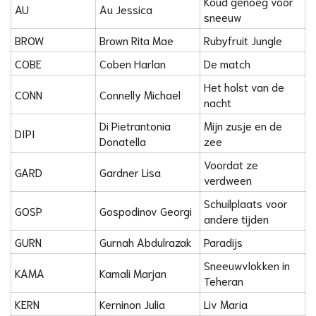
Koud genoeg voor
AU
Au Jessica
sneeuw
BROW
Brown Rita Mae
Rubyfruit Jungle
COBE
Coben Harlan
De match
Het holst van de
CONN
Connelly Michael
nacht
Di Pietrantonia
Mijn zusje en de
DIPI
Donatella
zee
Voordat ze
GARD
Gardner Lisa
verdween
Schuilplaats voor
GOSP
Gospodinov Georgi
andere tijden
GURN
Gurnah Abdulrazak
Paradijs
Sneeuwvlokken in
KAMA
Kamali Marjan
Teheran
KERN
Kerninon Julia
Liv Maria