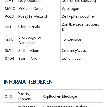
LEVY
Levy, Deborah
De man die alles zag
MACC
McCann, Colum
Apeirogon
POES
Poesjkin, Alexandr
De kapiteinsdochter
Zon (De zeven zussen;
RILE
Riley, Lucinda
6)
Skorobogatov,
SKOR
De wasbeer
Aleksandr
SMIT
Smith, Wilbur
Courtney's vuur
STOR
Storm, Arie
List en leed
INFORMATIEBOEKEN
Piketty,
343
Kapitaal en ideologie
Thomas
Verhaeghe,
Over normaliteit en andere