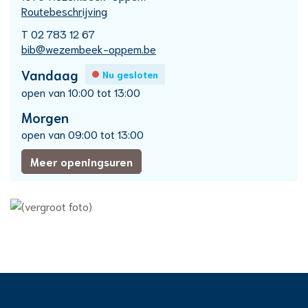
Routebeschrijving
T
02 783 12 67
E-
bib
@
wezembeek-oppem.be
mail
Openingsuren
Vandaag
Nu gesloten
open van
10:00
tot
13:00
Morgen
open van
09:00
tot
13:00
Bibliotheek
Meer openingsuren