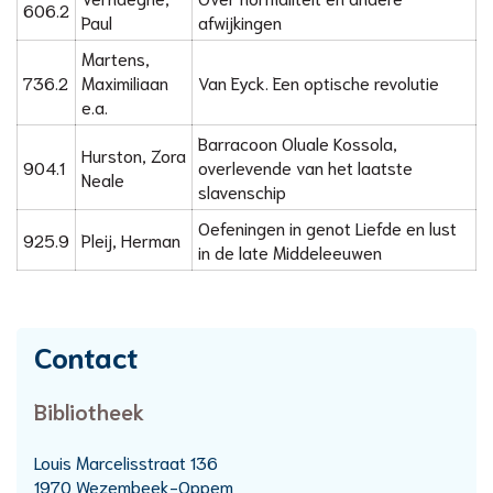
606.2
Paul
afwijkingen
Martens,
736.2
Maximiliaan
Van Eyck. Een optische revolutie
e.a.
Barracoon Oluale Kossola,
Hurston, Zora
904.1
overlevende van het laatste
Neale
slavenschip
Oefeningen in genot Liefde en lust
925.9
Pleij, Herman
in de late Middeleeuwen
Contact
Bibliotheek
Adres
Louis Marcelisstraat 136
,
1970
Wezembeek-Oppem